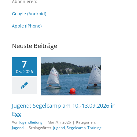
Abonnieren:
Google (Android)
Apple (iPhone)
Neuste Beiträge
7
05, 2026
nd: Segelcamp am
13.09.2026 in Egg
Jugend
Jugend: Segelcamp am 10.-13.09.2026 in
Egg
Von
Jugendleitung
|
Mai 7th, 2026
|
Kategorien:
Jugend
|
Schlagwörter:
Jugend
,
Segelcamp
,
Training