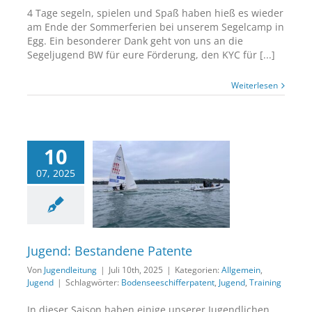
4 Tage segeln, spielen und Spaß haben hieß es wieder
am Ende der Sommerferien bei unserem Segelcamp in
Egg. Ein besonderer Dank geht von uns an die
Segeljugend BW für eure Förderung, den KYC für [...]
Weiterlesen
10
07, 2025
end: Bestandene
Patente
lgemein
Jugend
Jugend: Bestandene Patente
Von
Jugendleitung
|
Juli 10th, 2025
|
Kategorien:
Allgemein
,
Jugend
|
Schlagwörter:
Bodenseeschifferpatent
,
Jugend
,
Training
In dieser Saison haben einige unserer Jugendlichen