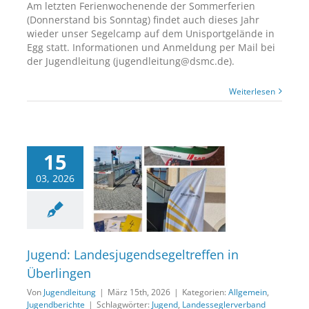
Am letzten Ferienwochenende der Sommerferien
(Donnerstand bis Sonntag) findet auch dieses Jahr
wieder unser Segelcamp auf dem Unisportgelände in
Egg statt. Informationen und Anmeldung per Mail bei
der Jugendleitung (jugendleitung@dsmc.de).
Weiterlesen
15
03, 2026
Jugend:
jugendsegeltreffen
in Überlingen
ein
Jugendberichte
Jugend: Landesjugendsegeltreffen in
Überlingen
Von
Jugendleitung
|
März 15th, 2026
|
Kategorien:
Allgemein
,
Jugendberichte
|
Schlagwörter:
Jugend
,
Landesseglerverband