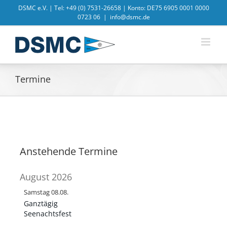
Zum
DSMC e.V. | Tel: +49 (0) 7531-26658 | Konto: DE75 6905 0001 0000
Inhalt
0723 06
|
info@dsmc.de
springen
Termine
Anstehende Termine
August 2026
Samstag
08.
08.
Ganztägig
Seenachtsfest