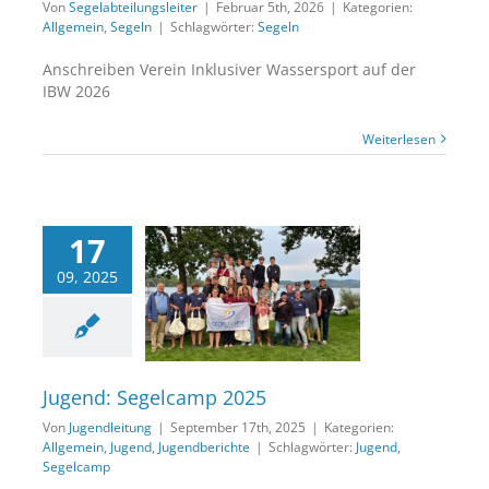
Von
Segelabteilungsleiter
|
Februar 5th, 2026
|
Kategorien:
Allgemein
,
Segeln
|
Schlagwörter:
Segeln
Anschreiben Verein Inklusiver Wassersport auf der
IBW 2026
Weiterlesen
17
09, 2025
d: Segelcamp 2025
lgemein
Jugend
ugendberichte
Jugend: Segelcamp 2025
Von
Jugendleitung
|
September 17th, 2025
|
Kategorien:
Allgemein
,
Jugend
,
Jugendberichte
|
Schlagwörter:
Jugend
,
Segelcamp