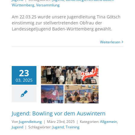
Württemberg
,
Versammlung
Am 22.03.25 wurde unsere Jugendleitung Tina Götsch
einstimmig zur stellvertretenden Obfrau der
Landessegeljugend Baden-Württemberg gewählt.
Weiterlesen
23
03, 2025
: Bowling vor dem
Auswintern
lgemein
Jugend
Jugend: Bowling vor dem Auswintern
Von
Jugendleitung
|
März 23rd, 2025
|
Kategorien:
Allgemein
,
Jugend
|
Schlagwörter:
Jugend
,
Training