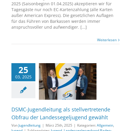
2025 (Saisonbeginn 01.04.2025) akzeptieren wir für
Tagesgäste nur noch EC-Kartenzahlung (alle Karten
außer American Express). Die gesetzlichen Auflagen
für das Führen von Barkassen werden immer
anspruchsvoller und aufwendiger. [...]
Weiterlesen
25
Jugendleitung als
03, 2025
vertretende Obfrau
andessegeljugend
gewählt
lgemein
Jugend
DSMC-Jugendleitung als stellvertretende
Obfrau der Landessegeljugend gewählt
Von
Jugendleitung
|
März 25th, 2025
|
Kategorien:
Allgemein
,
Jugend
|
Schlagwörter:
Jugend
,
Landesseglerverband Baden-