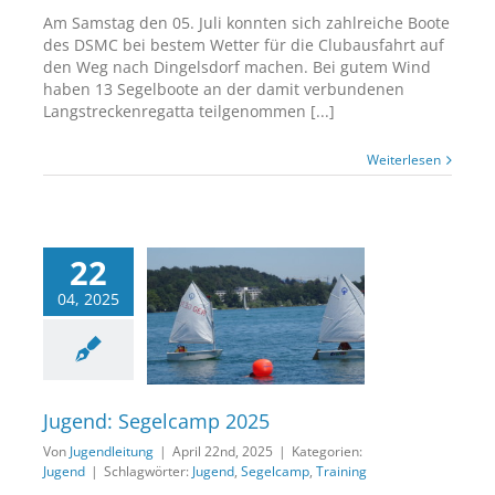
Am Samstag den 05. Juli konnten sich zahlreiche Boote
des DSMC bei bestem Wetter für die Clubausfahrt auf
den Weg nach Dingelsdorf machen. Bei gutem Wind
haben 13 Segelboote an der damit verbundenen
Langstreckenregatta teilgenommen [...]
Weiterlesen
22
04, 2025
d: Segelcamp 2025
Jugend
Jugend: Segelcamp 2025
Von
Jugendleitung
|
April 22nd, 2025
|
Kategorien:
Jugend
|
Schlagwörter:
Jugend
,
Segelcamp
,
Training