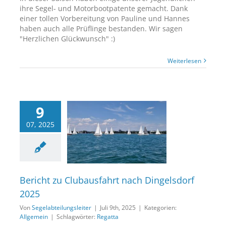
ihre Segel- und Motorbootpatente gemacht. Dank
einer tollen Vorbereitung von Pauline und Hannes
haben auch alle Prüflinge bestanden. Wir sagen
"Herzlichen Glückwunsch" :)
Weiterlesen
9
07, 2025
ht zu Clubausfahrt
Dingelsdorf 2025
Allgemein
Bericht zu Clubausfahrt nach Dingelsdorf
2025
Von
Segelabteilungsleiter
|
Juli 9th, 2025
|
Kategorien:
Allgemein
|
Schlagwörter:
Regatta