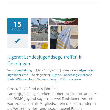
15
03, 2026
Jugend:
gendsegeltreffen
 Überlingen
in
Jugendberichte
Jugend: Landesjugendsegeltreffen in
Überlingen
Von
Jugendleitung
|
März 15th, 2026
|
Kategorien:
Allgemein
,
Jugendberichte
|
Schlagwörter:
Jugend
,
Landesseglerverband
Baden-Württemberg
,
Versammlung
|
0 Kommentare
Am 14.03.26 fand das jährliche
Landesjugendsegeltreffen in Überlingen statt, an dem
die DSMC-Jugend sogar mit zwei Funktionen vertreten
war: zum einen als Mitgliedsverein und zum anderen
als Vertretung der Landessegeljugend Baden-