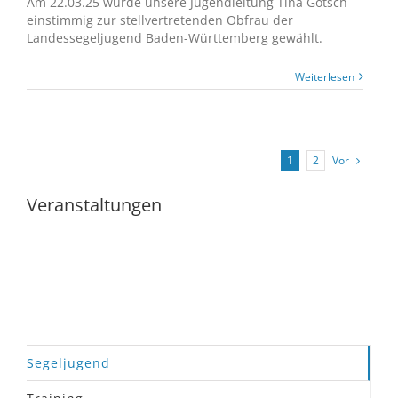
Am 22.03.25 wurde unsere Jugendleitung Tina Götsch
einstimmig zur stellvertretenden Obfrau der
Landessegeljugend Baden-Württemberg gewählt.
Weiterlesen
Vor
1
2
Veranstaltungen
Segeljugend