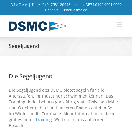
Zum
DSMC e.V. | Tel: +49 (0) 7531-26658 | Konto: DE75 6905 0001 0000
Inhalt
0723 06
|
info@dsmc.de
springen
Segeljugend
Die Segeljugend
Die Segeljugend des DSMC bietet segeln für alle
Altersstufen, ihr müsst nur schwimmen können. Das
Training findet bei uns ganzjährig statt. Zwischen März
und Oktober geht es mit unseren Booten auf den See,
im Winter in die Turnhalle. Mehr Informationen dazu
gibt es unter
Training
. Wir freuen uns auf euren
Besuch!