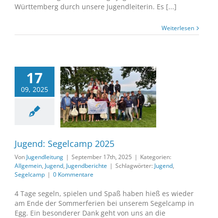
Württemberg durch unsere Jugendleiterin. Es [...]
Weiterlesen
17
09, 2025
 Segelcamp 2025
emein
Jugend
gendberichte
Jugend: Segelcamp 2025
Von
Jugendleitung
|
September 17th, 2025
|
Kategorien:
Allgemein
,
Jugend
,
Jugendberichte
|
Schlagwörter:
Jugend
,
Segelcamp
|
0 Kommentare
4 Tage segeln, spielen und Spaß haben hieß es wieder
am Ende der Sommerferien bei unserem Segelcamp in
Egg. Ein besonderer Dank geht von uns an die