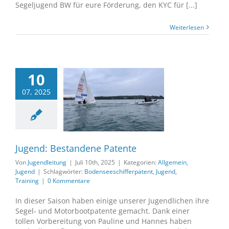
Segeljugend BW für eure Förderung, den KYC für [...]
Weiterlesen
10
07, 2025
d: Bestandene
Patente
gemein
Jugend
Jugend: Bestandene Patente
Von
Jugendleitung
|
Juli 10th, 2025
|
Kategorien:
Allgemein
,
Jugend
|
Schlagwörter:
Bodenseeschifferpatent
,
Jugend
,
Training
|
0 Kommentare
In dieser Saison haben einige unserer Jugendlichen ihre
Segel- und Motorbootpatente gemacht. Dank einer
tollen Vorbereitung von Pauline und Hannes haben