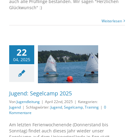
auch alle Prüflinge bestanden. Wir sagen "Herzlichen
Glückwunsch" :)
Weiterlesen
22
04, 2025
 Segelcamp 2025
Jugend
Jugend: Segelcamp 2025
Von
Jugendleitung
|
April 22nd, 2025
|
Kategorien:
Jugend
|
Schlagwörter:
Jugend
,
Segelcamp
,
Training
|
0
Kommentare
Am letzten Ferienwochenende (Donnerstand bis
Sonntag) findet auch dieses Jahr wieder unser
Segelcamp auf dem Unisportgelände in Egg statt.