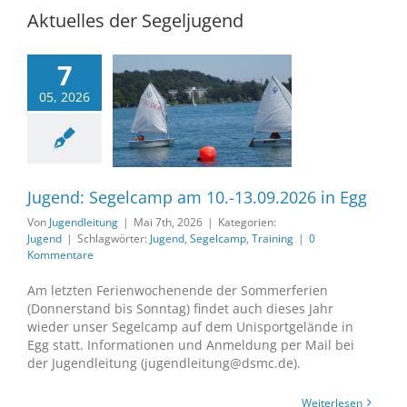
Aktuelles der Segeljugend
7
05, 2026
: Segelcamp am
.09.2026 in Egg
Jugend
Jugend: Segelcamp am 10.-13.09.2026 in Egg
Von
Jugendleitung
|
Mai 7th, 2026
|
Kategorien:
Jugend
|
Schlagwörter:
Jugend
,
Segelcamp
,
Training
|
0
Kommentare
Am letzten Ferienwochenende der Sommerferien
(Donnerstand bis Sonntag) findet auch dieses Jahr
wieder unser Segelcamp auf dem Unisportgelände in
Egg statt. Informationen und Anmeldung per Mail bei
der Jugendleitung (jugendleitung@dsmc.de).
Weiterlesen