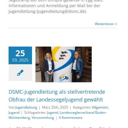
Informationen und Anmeldung per Mail bei der
Jugendleitung (jugendleitung@dsmc.de).
Weiterlesen
25
gendleitung als
03, 2025
rtretende Obfrau
ndessegeljugend
gewählt
gemein
Jugend
DSMC-Jugendleitung als stellvertretende
Obfrau der Landessegeljugend gewählt
Von
Jugendleitung
|
März 25th, 2025
|
Kategorien:
Allgemein
,
Jugend
|
Schlagwörter:
Jugend
,
Landesseglerverband Baden-
Württemberg
,
Versammlung
|
0 Kommentare