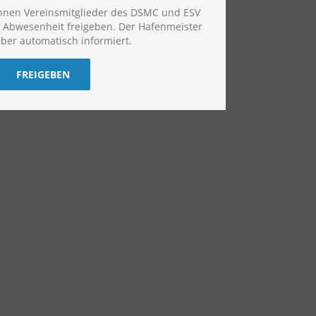
nnen Vereinsmitglieder des DSMC und ESV
ei Abwesenheit freigeben. Der Hafenmeister
ber automatisch informiert.
FREIGEBEN