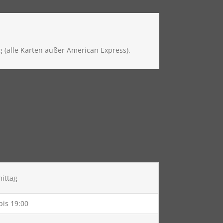
 (alle Karten außer American Express).
ittag
bis 19:00