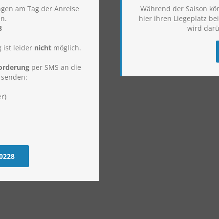
gen am Tag der Anreise
Während der Saison kö
en.
hier ihren Liegeplatz b
8
wird darü
 ist leider
nicht
möglich.
forderung
per SMS an die
 senden:
r)
0228