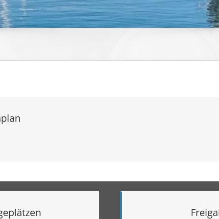
nplan
geplätzen
Freiga