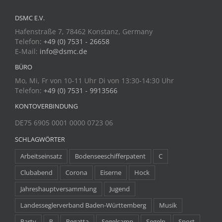
DSMC E.V.
Hafenstraße 7, 78462 Konstanz, Germany
Telefon:
+49 (0) 7531 - 26658
E-Mail:
info@dsmc.de
BÜRO
Mo, Mi, Fr von 10-11 Uhr Di von 13:30-14:30 Uhr
Telefon:
+49 (0) 7531 - 9913566
KONTOVERBINDUNG
DE75 6905 0001 0000 0723 06
SCHLAGWÖRTER
Arbeitseinsatz
Bodenseeschifferpatent
C
Clubabend
Corona
Eiserne
Hock
Jahreshauptversammlung
Jugend
Landesseglerverband Baden-Württemberg
Musik
Party
R
Regatta
Segelcamp
Segeln
Sport