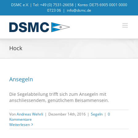
Zum
DSMC e.V. | Tel: +49 (0) 7531-26658 | Konto: DE75 6905 0001 0000
Inhalt
0723 06
|
info@dsmc.de
springen
Hock
Ansegeln
Die Segelabteilung trifft sich zum Ansegeln mit
anschliessendem, genütlichem Beisammensein.
Von
Andreas Wehrli
|
Dezember 14th, 2016
|
Segeln
|
0
Kommentare
Weiterlesen