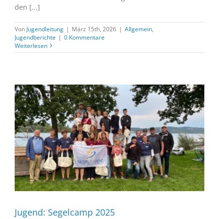
den [...]
Von
Jugendleitung
|
März 15th, 2026
|
Allgemein
,
Jugendberichte
|
0 Kommentare
Weiterlesen
Jugend: Segelcamp 2025