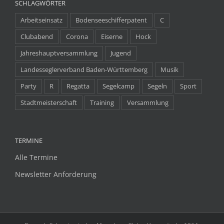
SCHLAGWÖRTER
Arbeitseinsatz
Bodenseeschifferpatent
C
Clubabend
Corona
Eiserne
Hock
Jahreshauptversammlung
Jugend
Landesseglerverband Baden-Württemberg
Musik
Party
R
Regatta
Segelcamp
Segeln
Sport
Stadtmeisterschaft
Training
Versammlung
TERMINE
Alle Termine
Newsletter Anforderung