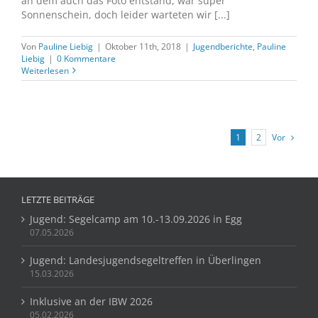
an dem auch das Foto entstand, war super
Sonnenschein, doch leider warteten wir [...]
Von
Pauline Liebig
|
Oktober 11th, 2018
|
Jugendberichte
,
Pauline
Liebig
|
0 Kommentare
Weiterlesen
Vor
1
2
LETZTE BEITRÄGE
Jugend: Segelcamp am 10.-13.09.2026 in Egg
07.05.2026
Jugend: Landesjugendsegeltreffen in Überlingen
15.03.2026
Inklusive an der IBW 2026
05.02.2026