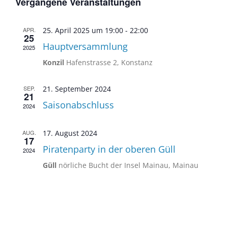
Suche
wählen.
Vergangene Veranstaltungen
Navig
und
Ansichten
APR.
25. April 2025 um 19:00
-
22:00
25
Navigatio
Hauptversammlung
2025
Konzil
Hafenstrasse 2, Konstanz
SEP.
21. September 2024
21
Saisonabschluss
2024
AUG.
17. August 2024
17
Piratenparty in der oberen Güll
2024
Güll
nörliche Bucht der Insel Mainau, Mainau