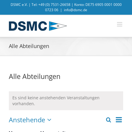
Zum
DSMC e.V. | Tel: +49 (0) 7531-26658 | Konto: DE75 6905 0001 0000
Inhalt
0723 06
|
info@dsmc.de
springen
Alle Abteilungen
Alle Abteilungen
Es sind keine anstehenden Veranstaltungen
vorhanden.
Veran
Anstehende
Suche
Liste
Veranstal
Datum
Ansic