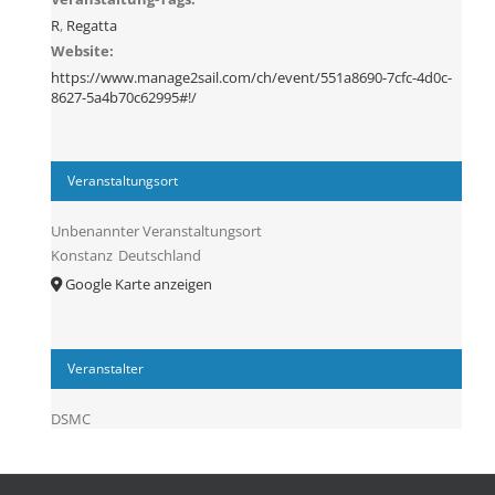
R
,
Regatta
Website:
https://www.manage2sail.com/ch/event/551a8690-7cfc-4d0c-
8627-5a4b70c62995#!/
Veranstaltungsort
Unbenannter Veranstaltungsort
Konstanz
Deutschland
Google Karte anzeigen
Veranstalter
DSMC