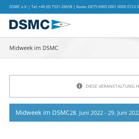
Zum
DSMC e.V. | Tel: +49 (0) 7531-26658 | Konto: DE75 6905 0001 0000 0723 
Inhalt
springen
Midweek im DSMC
DIESE VERANSTALTUNG H
Midweek im DSMC
28. Juni 2022
-
29. Juni 202