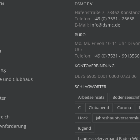
EN
DSMC E.V.
Hafenstraße 7, 78462 Konstan
Telefon:
+49 (0) 7531 - 26658
E-Mail:
info@dsmc.de
BÜRO
Mo, Mi, Fr von 10-11 Uhr Di vo
Uhr
z
Telefon:
+49 (0) 7531 - 9913566
KONTOVERBINDUNG
ung
DE75 6905 0001 0000 0723 06
e und Clubhaus
SCHLAGWÖRTER
Arbeitseinsatz
Bodenseeschif
ter
C
Clubabend
Corona
reich
Hock
Jahreshauptversammlu
 Anforderung
Jugend
Landesseglerverband Baden-Wü